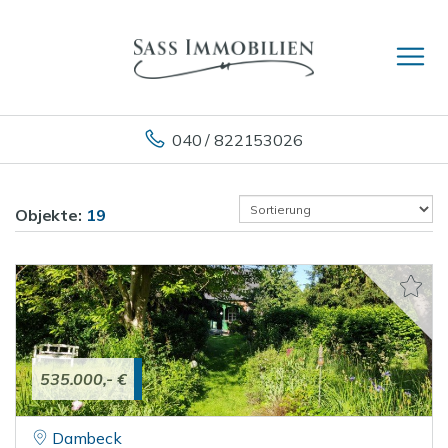
040 / 822153026
Objekte:
19
535.000,- €
Dambeck