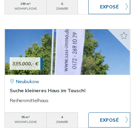
290 m²
6
WOHNFLÄCHE
ZIMMER
335.000,- €
Neubukow
Suche kleineres Haus im Tausch!
Reihenmittelhaus
95 m²
4
WOHNFLÄCHE
ZIMMER