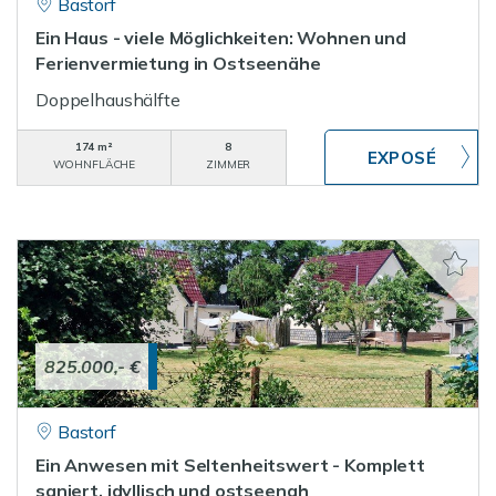
Bastorf
Ein Haus - viele Möglichkeiten: Wohnen und
Ferienvermietung in Ostseenähe
Doppelhaushälfte
174 m²
8
WOHNFLÄCHE
ZIMMER
825.000,- €
Bastorf
Ein Anwesen mit Seltenheitswert - Komplett
saniert, idyllisch und ostseenah