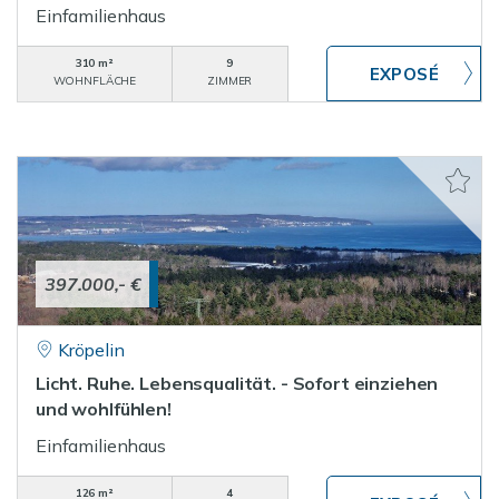
Einfamilienhaus
310 m²
9
WOHNFLÄCHE
ZIMMER
397.000,- €
Kröpelin
Licht. Ruhe. Lebensqualität. - Sofort einziehen
und wohlfühlen!
Einfamilienhaus
126 m²
4