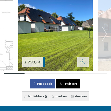
1.790,- €
Facebook
(Twitter)
Notizblock (
)
merken
drucken